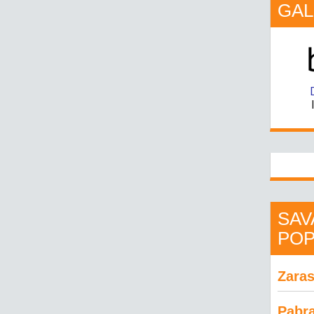
GAL
SAV
POP
Zaras
Pabr