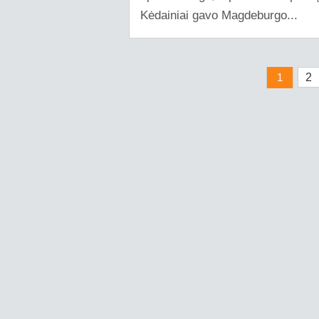
Kėdainiai gavo Magdeburgo...
1
2