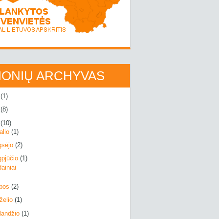
IONIŲ ARCHYVAS
7
(1)
6
(8)
5
(10)
alio
(1)
gsėjo
(2)
gpjūčio
(1)
ainiai
epos
(2)
rželio
(1)
landžio
(1)