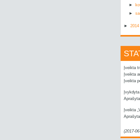
►
k
►
sa
►
201
STA
Įveikta t
Įveikta 
Įveikta 
Įvykdyta
Aprašyta
Įveikta „
Aprašyta
(2017-06