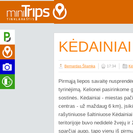
KĖDAINIAI
Bernardas Šliamka
17:34
Kė
Pirmąją liepos savaitę nusprendėm
tyrinėjimą. Kelionei pasirinkome g
sostinės. Kėdainiai - miestas pač
centras - už maždaug 6 km), įsik
rašytiniuose šaltiniuose Kėdainiai
teritorijoje buvo nedidelė žvejų 
sparčiai augo, tapo vienu iš pirmų