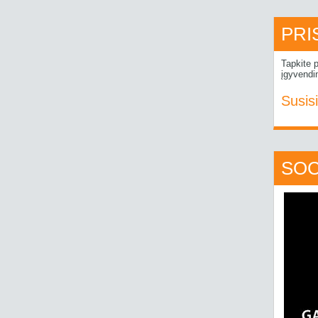
PRI
Tapkite p
įgyvendi
Susisi
SOC