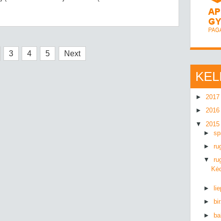
3
4
5
Next
KEL
►
201
►
201
▼
201
►
sp
►
ru
▼
ru
Kėd
►
li
►
bi
►
ba