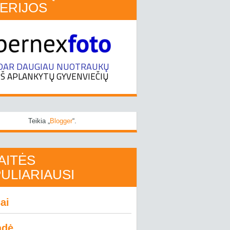
ERIJOS
Teikia „
Blogger
“.
AITĖS
ULIARIAUSI
ai
adė