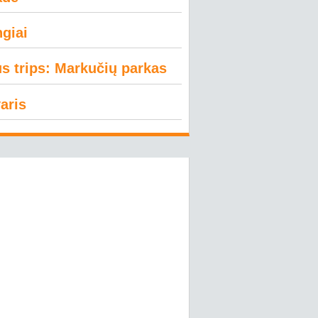
giai
us trips: Markučių parkas
aris