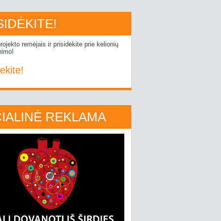
SIDĖKITE!
rojekto remėjais ir prisidėkite prie kelionių
nimo!
ekite!
IALINĖ REKLAMA