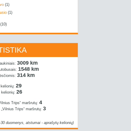
ovo
(1)
usio
(1)
4
(10)
TISTIKA
3009 km
raukiniais:
1548 km
autobusais:
314 km
pėsčiomis:
29
 kelionių:
26
 kelionių:
4
Vilnius Trips“ maršrutų:
3
 „Vilnius Trips“ maršrutų:
-30 duomenys, atstumai - aprašytų kelionių)