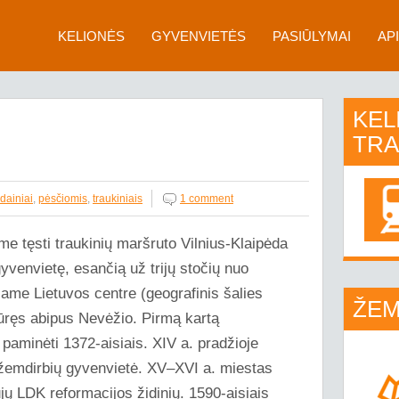
KELIONĖS
GYVENVIETĖS
PASIŪLYMAI
AP
KEL
TR
dainiai
,
pėsčiomis
,
traukiniais
1 comment
e tęsti traukinių maršruto Vilnius-Klaipėda
yvenvietę, esančią už trijų stočių nuo
iame Lietuvos centre (geografinis šalies
ŽEM
ūręs abipus Nevėžio. Pirmą kartą
 paminėti 1372-aisiais. XIV a. pradžioje
ir žemdirbių gyvenvietė. XV–XVI a. miestas
jų LDK reformacijos židinių. 1590-aisiais