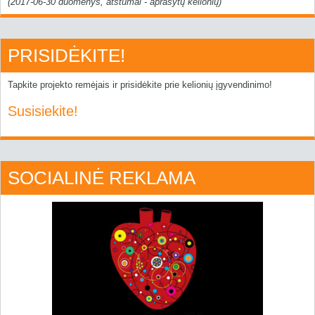
(2017-06-30 duomenys, atstumai - aprašytų kelionių)
PRISIDĖKITE!
Tapkite projekto remėjais ir prisidėkite prie kelionių įgyvendinimo!
Susisiekite!
SOCIALINĖ REKLAMA