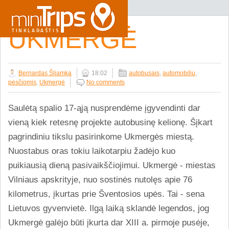
UKMERGĖ
Bernardas Šliamka
18:02
autobusais
,
automobiliu
,
pėsčiomis
,
Ukmergė
No comments
Saulėtą spalio 17-ąją nusprendėme įgyvendinti dar
vieną kiek retesnę projekte autobusinę kelionę. Šįkart
pagrindiniu tikslu pasirinkome Ukmergės miestą.
Nuostabus oras tokiu laikotarpiu žadėjo kuo
puikiausią dieną pasivaikščiojimui. Ukmergė - miestas
Vilniaus apskrityje, nuo sostinės nutolęs apie 76
kilometrus, įkurtas prie Šventosios upės. Tai - sena
Lietuvos gyvenvietė. Ilgą laiką sklandė legendos, jog
Ukmergė galėjo būti įkurta dar XIII a. pirmoje pusėje,