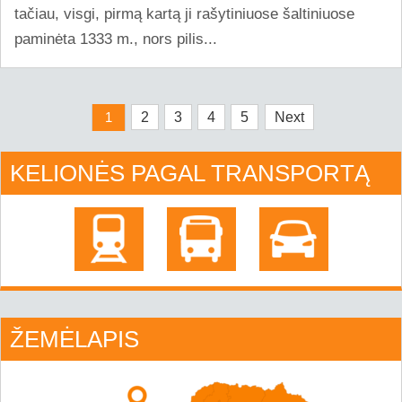
tačiau, visgi, pirmą kartą ji rašytiniuose šaltiniuose
paminėta 1333 m., nors pilis...
1
2
3
4
5
Next
KELIONĖS PAGAL TRANSPORTĄ
ŽEMĖLAPIS