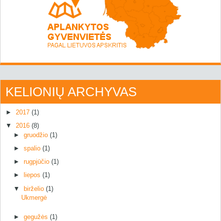
KELIONIŲ ARCHYVAS
►
2017
(1)
▼
2016
(8)
►
gruodžio
(1)
►
spalio
(1)
►
rugpjūčio
(1)
►
liepos
(1)
▼
birželio
(1)
Ukmergė
►
gegužės
(1)