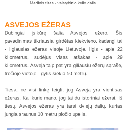
Medinis tiltas - valstybinio kelio dalis
ASVEJOS EŽERAS
Dubingiai įsikūrę šalia Asvejos ežero. Šis
pavadinimas tikriausiai girdėtas kiekvieno, kadangi tai
- ilgiausias ežeras visoje Lietuvoje. Ilgis - apie 22
kilometrus, sudėjus visas atšakas - apie 29
kilometrus. Asveja taip pat yra giliausių ežerų sąraše,
trečioje vietoje - gylis siekia 50 metrų.
Tiesa, ne visi linkę teigti, jog Asveja yra vientisas
ežeras. Kai kurie mano, jog tai du istoriniai ežerai. Iš
tiesų, Asvejos ežeras yra tarsi dviejų dalių, kurias
jungia sraunus 10 metrų pločio upelis.