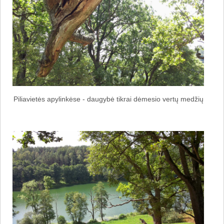
Piliavietės apylinkėse - daugybė tikrai dėmesio vertų medžių