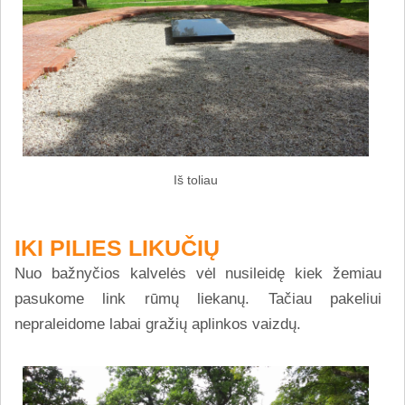
Iš toliau
IKI PILIES LIKUČIŲ
Nuo bažnyčios kalvelės vėl nusileidę kiek žemiau
pasukome link rūmų liekanų. Tačiau pakeliui
nepraleidome labai gražių aplinkos vaizdų.