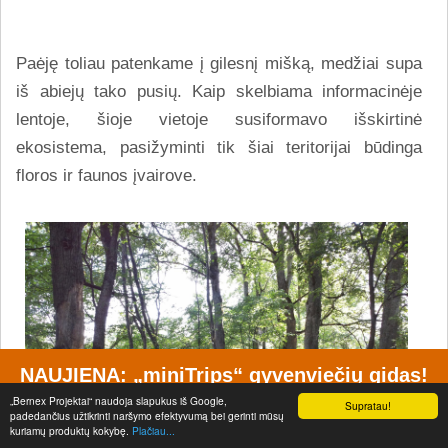
Paėję toliau patenkame į gilesnį mišką, medžiai supa
iš abiejų tako pusių. Kaip skelbiama informacinėje
lentoje, šioje vietoje susiformavo išskirtinė
ekosistema, pasižyminti tik šiai teritorijai būdinga
floros ir faunos įvairove.
NAUJIENA: „miniTrips“ gyvenviečių gidas!
Istorijos, lankytini objektai, žemėlapiai, geriausi maršrutai, atvykimo
„Bernex Projektai“ naudoja slapukus iš Google,
Supratau!
rekomendacijos ir dar daugiau apie Lietuvos gyvenvietes!
padedančius užtikrinti naršymo efektyvumą bei gerinti mūsų
Užsuk - www.minitrips.lt
kuriamų produktų kokybę.
Plačiau...