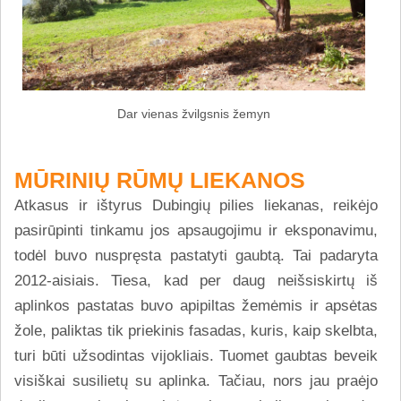
Dar vienas žvilgsnis žemyn
MŪRINIŲ RŪMŲ LIEKANOS
Atkasus ir ištyrus Dubingių pilies liekanas, reikėjo
pasirūpinti tinkamu jos apsaugojimu ir eksponavimu,
todėl buvo nuspręsta pastatyti gaubtą. Tai padaryta
2012-aisiais. Tiesa, kad per daug neišsiskirtų iš
aplinkos pastatas buvo apipiltas žemėmis ir apsėtas
žole, paliktas tik priekinis fasadas, kuris, kaip skelbta,
turi būti užsodintas vijokliais. Tuomet gaubtas beveik
visiškai susilietų su aplinka. Tačiau, nors jau praėjo