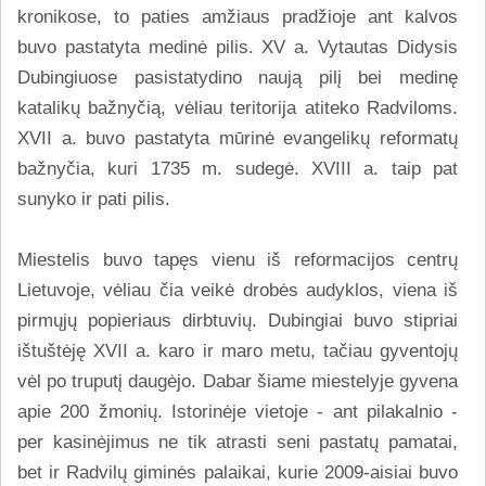
kronikose, to paties amžiaus pradžioje ant kalvos
buvo pastatyta medinė pilis. XV a. Vytautas Didysis
Dubingiuose pasistatydino naują pilį bei medinę
katalikų bažnyčią, vėliau teritorija atiteko Radviloms.
XVII a. buvo pastatyta mūrinė evangelikų reformatų
bažnyčia, kuri 1735 m. sudegė. XVIII a. taip pat
sunyko ir pati pilis.
Miestelis buvo tapęs vienu iš reformacijos centrų
Lietuvoje, vėliau čia veikė drobės audyklos, viena iš
pirmųjų popieriaus dirbtuvių. Dubingiai buvo stipriai
ištuštėję XVII a. karo ir maro metu, tačiau gyventojų
vėl po truputį daugėjo. Dabar šiame miestelyje gyvena
apie 200 žmonių. Istorinėje vietoje - ant pilakalnio -
per kasinėjimus ne tik atrasti seni pastatų pamatai,
bet ir Radvilų giminės palaikai, kurie 2009-aisiai buvo