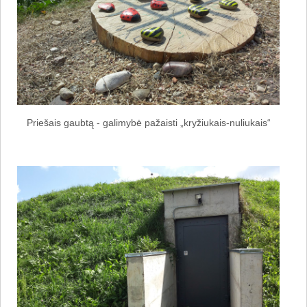
Priešais gaubtą - galimybė pažaisti „kryžiukais-nuliukais“