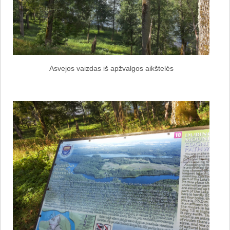
Asvejos vaizdas iš apžvalgos aikštelės