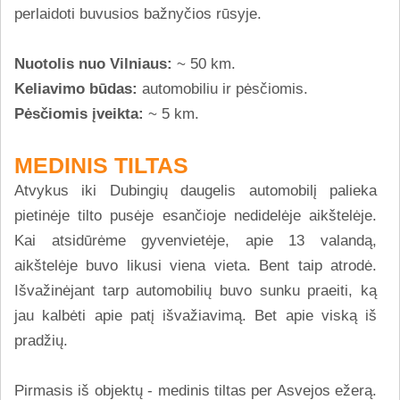
perlaidoti buvusios bažnyčios rūsyje.
Nuotolis nuo Vilniaus:
~ 50 km.
Keliavimo būdas:
automobiliu ir pėsčiomis.
Pėsčiomis įveikta:
~ 5 km.
MEDINIS TILTAS
Atvykus iki Dubingių daugelis automobilį palieka
pietinėje tilto pusėje esančioje nedidelėje aikštelėje.
Kai atsidūrėme gyvenvietėje, apie 13 valandą,
aikštelėje buvo likusi viena vieta. Bent taip atrodė.
Išvažinėjant tarp automobilių buvo sunku praeiti, ką
jau kalbėti apie patį išvažiavimą. Bet apie viską iš
pradžių.
Pirmasis iš objektų - medinis tiltas per Asvejos ežerą.