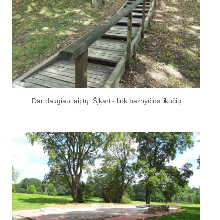
Dar daugiau laiptų. Šįkart - link bažnyčios likučių