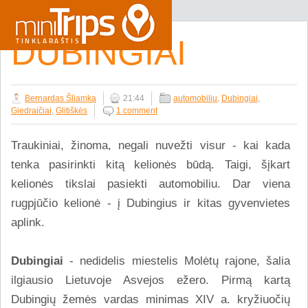
DUBINGIAI
Bernardas Šliamka
21:44
automobiliu
,
Dubingiai
,
Giedraičiai
,
Glitiškės
1 comment
Traukiniai, žinoma, negali nuvežti visur - kai kada
tenka pasirinkti kitą kelionės būdą. Taigi, šįkart
kelionės tikslai pasiekti automobiliu. Dar viena
rugpjūčio kelionė - į Dubingius ir kitas gyvenvietes
aplink.
Dubingiai
- nedidelis miestelis Molėtų rajone, šalia
ilgiausio Lietuvoje Asvejos ežero. Pirmą kartą
Dubingių žemės vardas minimas XIV a. kryžiuočių