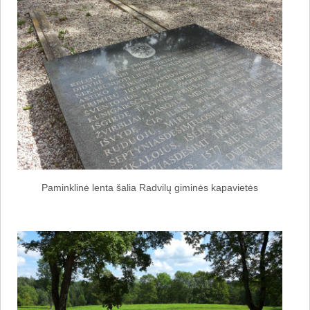
Paminklinė lenta šalia Radvilų giminės kapavietės