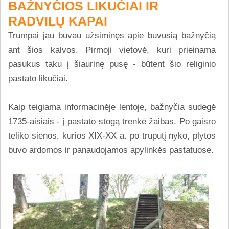
BAŽNYČIOS LIKUČIAI IR
RADVILŲ KAPAI
Trumpai jau buvau užsiminęs apie buvusią bažnyčią
ant šios kalvos. Pirmoji vietovė, kuri prieinama
pasukus taku į šiaurinę pusę - būtent šio religinio
pastato likučiai.
Kaip teigiama informacinėje lentoje, bažnyčia sudegė
1735-aisiais - į pastato stogą trenkė žaibas. Po gaisro
teliko sienos, kurios XIX-XX a. po truputį nyko, plytos
buvo ardomos ir panaudojamos apylinkės pastatuose.