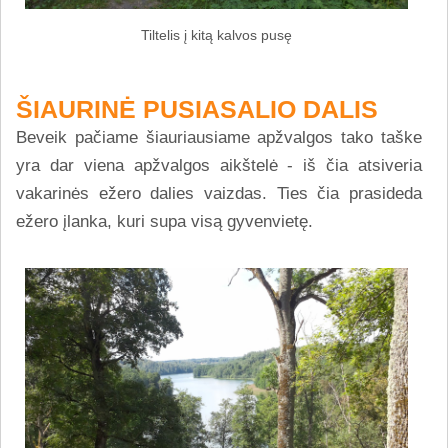
Tiltelis į kitą kalvos pusę
ŠIAURINĖ PUSIASALIO DALIS
Beveik pačiame šiauriausiame apžvalgos tako taške
yra dar viena apžvalgos aikštelė - iš čia atsiveria
vakarinės ežero dalies vaizdas. Ties čia prasideda
ežero įlanka, kuri supa visą gyvenvietę.