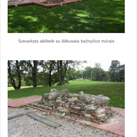
Sutvarkyta aikštelė su išlikusiais bažnyčios mūrais